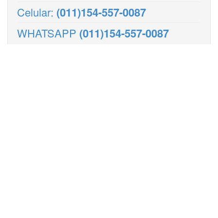
Celular:
(011)154-557-0087
WHATSAPP
(011)154-557-0087
Horario de Atención:
Lunes a Viernes de 9:00 a 18:00 hs.
Comercial
Fuera de Horario
CONTACTO POR EMAIL
Control de Plagas Urbanas
Especies de Plagas Urbanas
Alacrán
Arañas